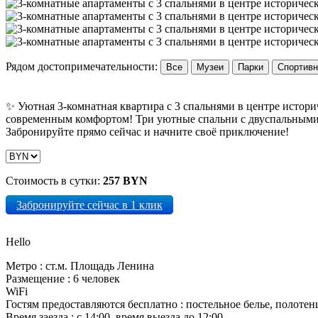
Рядом достопримечательности:
Все
Музеи
Парки
Спортивн
✨ Уютная 3-комнатная квартира с 3 спальнями в центре истори
современным комфортом! Три уютные спальни с двуспальными к
Забронируйте прямо сейчас и начните своё приключение!
Стоимость в сутки:
257 BYN
Забронируйте сейчас в 1 клик
Hello
Метро
:
ст.м. Площадь Ленина
Размещение
:
6 человек
WiFi
Гостям предоставляются бесплатно
:
постельное белье, полотен
Время заезда
:
с 14:00, время выезда до 12:00.