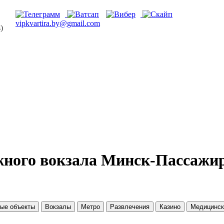
vipkvartira.by@gmail.com
)
жного вокзала Минск-Пассажи
ые объекты
Вокзалы
Метро
Развлечения
Казино
Медицинск