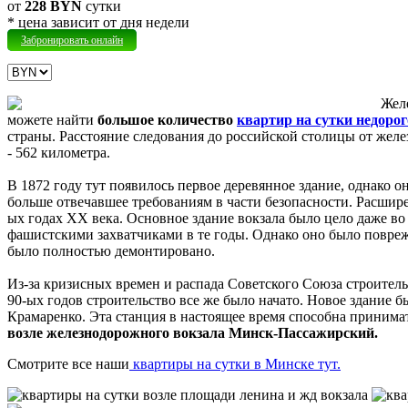
от
228 BYN
сутки
* цена зависит от дня недели
Забронировать онлайн
Жел
можете найти
большое количество
квартир на сутки недорог
страны. Расстояние следования до российской столицы от жел
- 562 километра.
В 1872 году тут появилось первое деревянное здание, однако о
больше отвечавшее требованиям в части безопасности. Расшире
ых годах ХХ века. Основное здание вокзала было цело даже в
фашистскими захватчиками в те годы. Однако оно было поврежд
было полностью демонтировано.
Из-за кризисных времен и распада Советского Союза строительс
90-ых годов строительство все же было начато. Новое здание б
Крамаренко. Эта станция в настоящее время способна приним
возле железнодорожного вокзала Минск-Пассажирский.
Смотрите все наши
квартиры на сутки в Минске тут.