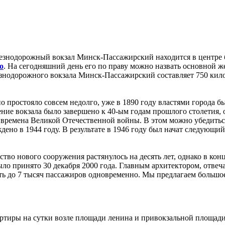
езнодорожный вокзал Минск-Пассажирский находится в центре б
о
. На сегодняшний день его по праву можно назвать основной ж
езнодорожного вокзала Минск-Пассажирский составляет 750 кило
но простояло совсем недолго, уже в 1890 году властями города 
ние вокзала было завершено к 40-ым годам прошлого столетия, 
о времена Великой Отечественной войны. В этом можно убедить
ено в 1944 году. В результате в 1946 году был начат следующий
тво нового сооружения растянулось на десять лет, однако в кон
ыло принято 30 декабря 2000 года. Главным архитектором, отвеча
ать до 7 тысяч пассажиров одновременно. Мы предлагаем больш