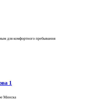
имым для комфортного пребывания
ова 1
тре Минска