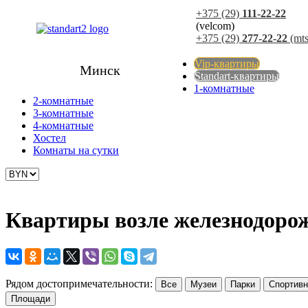
+375 (29)
111-22-22
(velcom)
+375 (29)
277-22-22
(mts
Vip-квартиры
Минск
Standart-квартиры
1-комнатные
2-комнатные
3-комнатные
4-комнатные
Хостел
Комнаты на сутки
Квартиры возле железнодоро
Рядом достопримечательности:
Все
Музеи
Парки
Спортивн
Площади