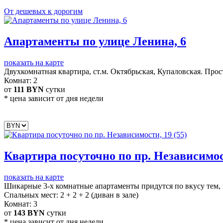
От дешевых к дорогим
Апартаменты по улице Ленина, 6
показать на карте
Двухкомнатная квартира, ст.м. Октябрьская, Купаловская.
Прост
Комнат:
2
от
111 BYN
сутки
* цена зависит от дня недели
Квартира посуточно по пр. Независимост
показать на карте
Шикарные 3-х комнатные апартаменты придутся по вкусу тем, 
Cпальных мест:
2 + 2 + 2 (диван в зале)
Комнат:
3
от
143 BYN
сутки
* цена зависит от дня недели