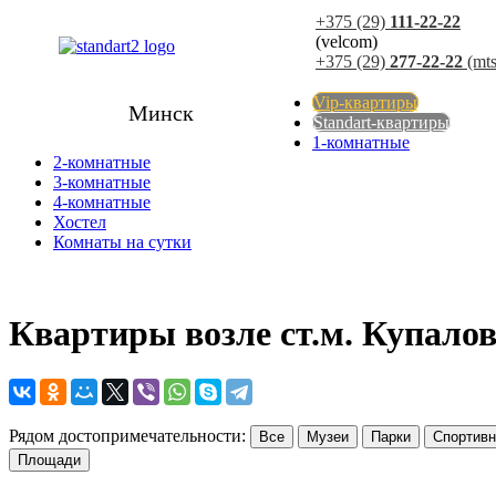
+375 (29)
111-22-22
(velcom)
+375 (29)
277-22-22
(mts
Vip-квартиры
Минск
Standart-квартиры
1-комнатные
2-комнатные
3-комнатные
4-комнатные
Хостел
Комнаты на сутки
Квартиры возле ст.м. Купало
Рядом достопримечательности:
Все
Музеи
Парки
Спортивн
Площади