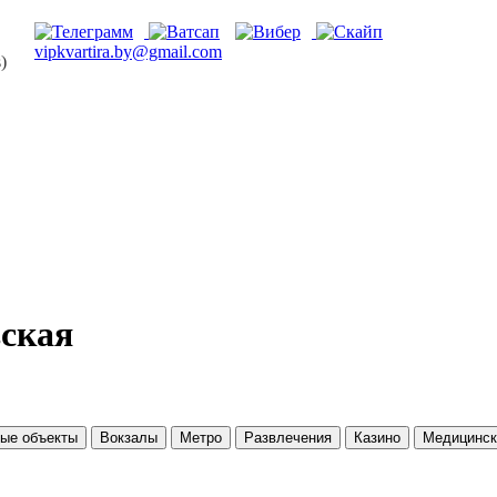
vipkvartira.by@gmail.com
)
вская
ые объекты
Вокзалы
Метро
Развлечения
Казино
Медицинск