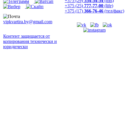
+375 (29)
554-54-54
(mts)
+375 (25)
777-77-00
(life)
+375 (17)
366-76-46
(тел/факс)
vipkvartira.by@gmail.com
Контент защищается от
копирования технически и
юридически